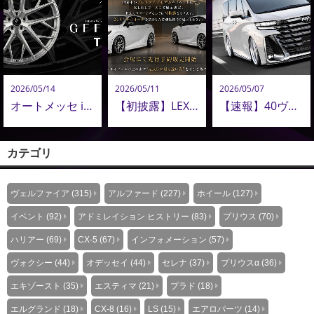
2026/05/14
2026/05/11
2026/05/07
オートメッセ in 愛知にて初披露。AMISTAD 新鍛造ホイール「GEEBEL TW」
【初披露】LEXUS RX プロトモデル、オートメッセ in 愛知 2026 にて初アンベール
【速報】40ヴェルファイア コンプリートオーダー再開！ADMIRATION 40ヴェルファイア 最新カスタム公開！
カテゴリ
ヴェルファイア (315)
アルファード (227)
ホイール (127)
イベント (92)
アドミレイション ヒストリー (83)
プリウス (70)
ハリアー (69)
CX-5 (67)
インフォメーション (57)
ヴォクシー (44)
オデッセイ (44)
セレナ (37)
プリウスα (36)
エキゾースト (35)
エスティマ (21)
プラド (18)
エルグランド (18)
CX-8 (16)
LS (15)
エアロパーツ (14)