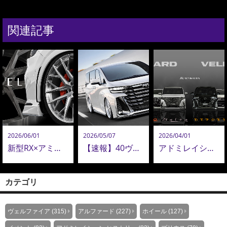
関連記事
2026/06/01
2026/05/07
2026/04/01
新型RX×アミスタット新作24インチ鍛造ホイールが圧巻！新型アルヴェル・LM用22インチも追加決定！
【速報】40ヴェルファイア コンプリートオーダー再開！ADMIRATION 40ヴェルファイア 最新カスタム公開！
アドミレイションがおすすめする、アルファード＆ヴェルファイア エアロパーツコレクション
カテゴリ
ヴェルファイア (315)
アルファード (227)
ホイール (127)