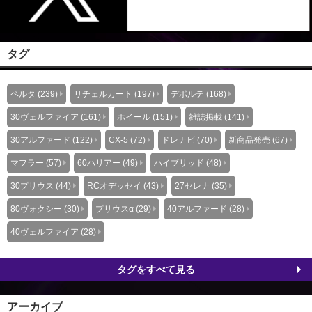
タグ
ベルタ (239)
リチェルカート (197)
デポルテ (168)
30ヴェルファイア (161)
ホイール (151)
雑誌掲載 (141)
30アルファード (122)
CX-5 (72)
ドレナビ (70)
新商品発売 (67)
マフラー (57)
60ハリアー (49)
ハイブリッド (48)
30プリウス (44)
RCオデッセイ (43)
27セレナ (35)
80ヴォクシー (30)
プリウスα (29)
40アルファード (28)
40ヴェルファイア (28)
タグをすべて見る
アーカイブ