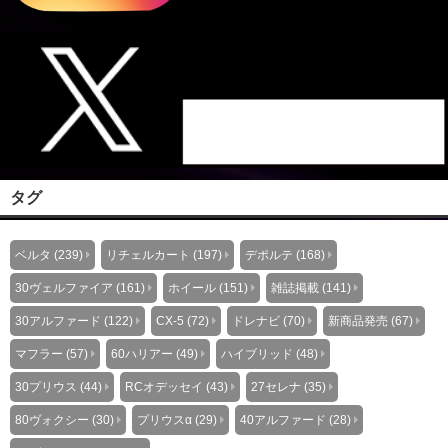
タグ
ベルタ (239)
リチェルカート (197)
デポルテ (168)
30ヴェルファイア (161)
ホイール (151)
雑誌掲載 (141)
30アルファード (122)
CX-5 (72)
ドレナビ (70)
新商品発売 (67)
マフラー (57)
60ハリアー (49)
ハイブリッド (48)
30プリウス (44)
RCオデッセイ (43)
27セレナ (35)
80ヴォクシー (30)
プリウスα (29)
40アルファード (28)