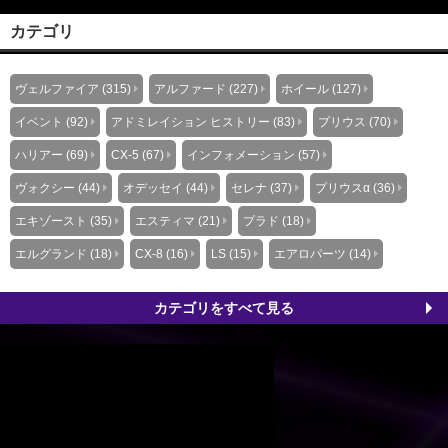
カテゴリ
ヴェルファイア (315)
アルファード (227)
ホイール (127)
イベント (92)
アドミレイション ヒストリー (83)
プリウス (70)
ハリアー (69)
CX-5 (67)
インフォメーション (57)
ヴォクシー (44)
オデッセイ (44)
セレナ (37)
プリウスα (36)
エキゾースト (35)
エスティマ (21)
プラド (18)
エルグランド (18)
CX-8 (16)
LS (15)
エアロパーツ (14)
カテゴリをすべて見る