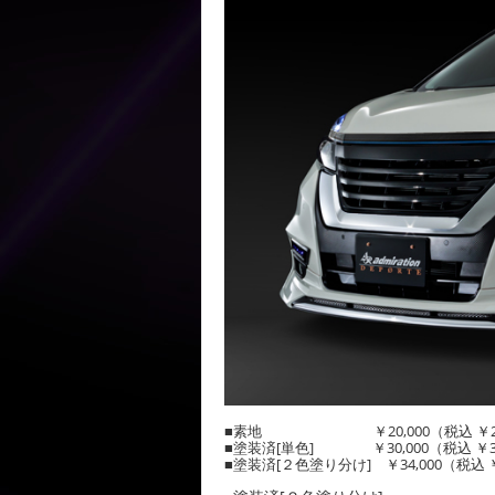
■素地 ￥20,000（税込 ￥21,
■塗装済[単色] ￥30,000（税込 ￥32
■塗装済[２色塗り分け] ￥34,000（税込 ￥