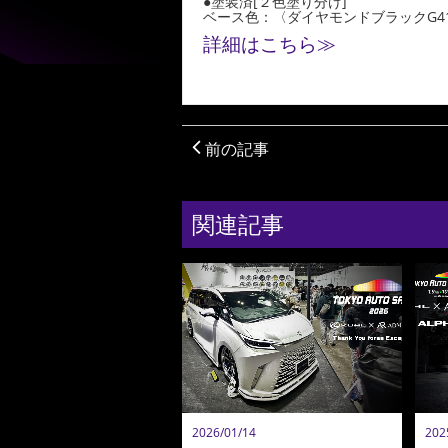
●塗装済[２色塗り分け]
ベース色：〈ダイヤモンドブラックG4
詳細はこちら≫
前の記事
関連記事
2026/01/14
202