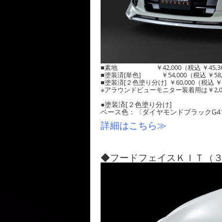
■素地 ￥42,000（税込 ￥45,3
■塗装済[単色] ￥54,000（税込 ￥58,
■塗装済[２色塗り分け] ￥60,000（税込 ￥6
※アラウンドビューモニター装着用は￥2,0
●塗装済[２色塗り分け]
ベース色：〈ダイヤモンドブラックG4
詳細はこちら≫
◆フードフェイスＫＩＴ（