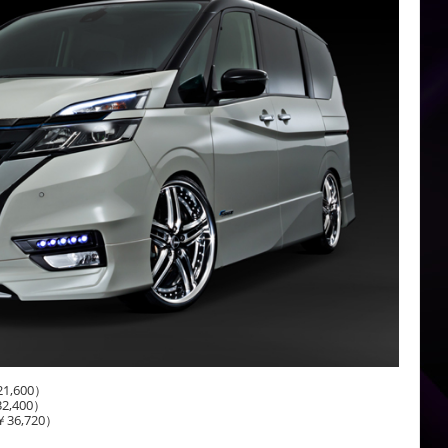
600）
,400）
36,720）