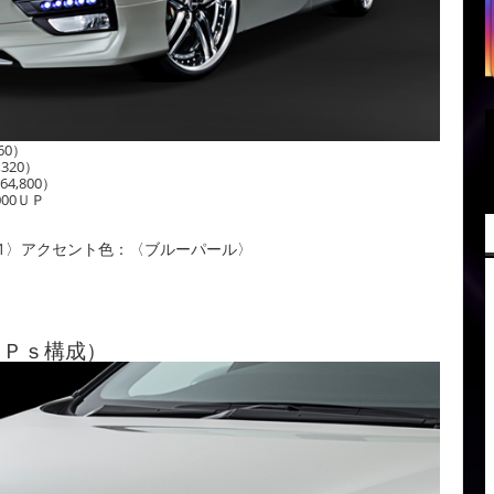
60）
320）
4,800）
00ＵＰ
1〉アクセント色：〈ブルーパール〉
３Ｐｓ構成）