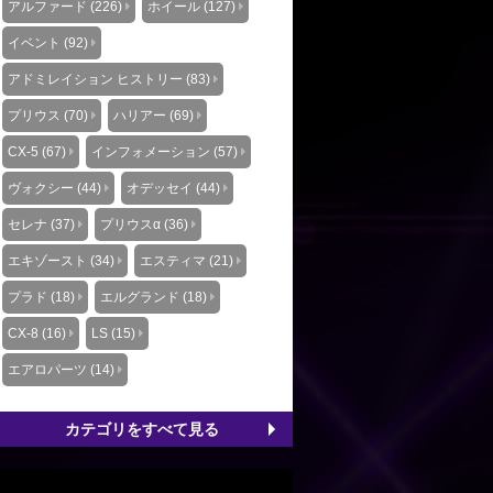
アルファード (226)
ホイール (127)
イベント (92)
アドミレイション ヒストリー (83)
プリウス (70)
ハリアー (69)
CX-5 (67)
インフォメーション (57)
ヴォクシー (44)
オデッセイ (44)
セレナ (37)
プリウスα (36)
エキゾースト (34)
エスティマ (21)
プラド (18)
エルグランド (18)
CX-8 (16)
LS (15)
エアロパーツ (14)
カテゴリをすべて見る