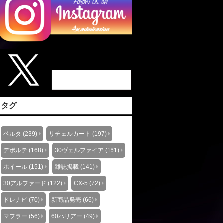
タグ
ベルタ (239)
リチェルカート (197)
デポルテ (168)
30ヴェルファイア (161)
ホイール (151)
雑誌掲載 (141)
30アルファード (122)
CX-5 (72)
ドレナビ (70)
新商品発売 (66)
マフラー (56)
60ハリアー (49)