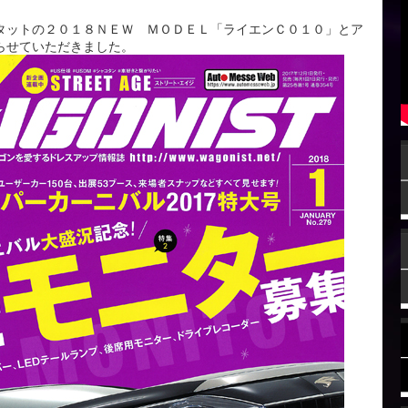
タットの２０１８ＮＥＷ ＭＯＤＥＬ「ライエンＣ０１０」とア
らせていただきました。