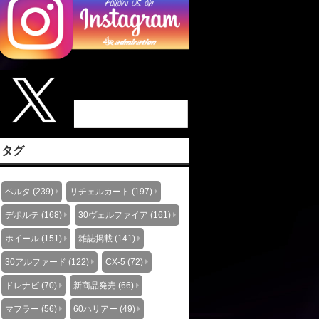
タグ
ベルタ (239)
リチェルカート (197)
デポルテ (168)
30ヴェルファイア (161)
ホイール (151)
雑誌掲載 (141)
30アルファード (122)
CX-5 (72)
ドレナビ (70)
新商品発売 (66)
マフラー (56)
60ハリアー (49)