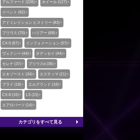
アルファード (226)
ホイール (127)
イベント (92)
アドミレイション ヒストリー (83)
プリウス (70)
ハリアー (69)
CX-5 (67)
インフォメーション (57)
ヴォクシー (44)
オデッセイ (44)
セレナ (37)
プリウスα (36)
エキゾースト (34)
エスティマ (21)
プラド (18)
エルグランド (18)
CX-8 (16)
LS (15)
エアロパーツ (14)
カテゴリをすべて見る