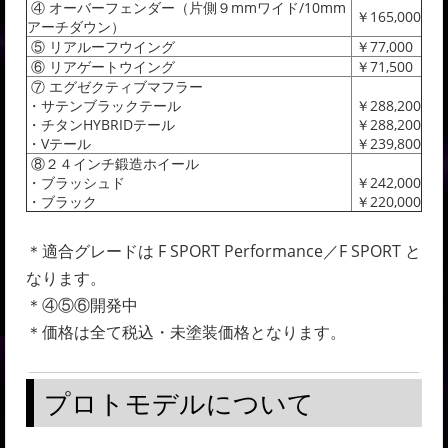
④ オーバーフェンダー（片側９mmワイド/10mm
￥165,000
アーチダウン）
⑤ リアルーフウイング
￥77,000
⑥ リアゲートウイング
￥71,500
⑦ エグゼクティブマフラー
・サテンブラックテール
￥288,200
・チタンHYBRIDテール
￥288,200
・Vテール
￥239,800
⑧２４インチ鍛造ホイール
・ブラッシュド
￥
242,000
・ブラック
￥220,000
＊適合グレードは F SPORT Performance／F SPORT と
なります。
＊④⑤⑥開発中
＊価格は全て税込・未塗装価格となります。
プロトモデルについて