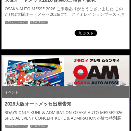
大阪オートメッセ2026 閉幕のご報告と御礼
OSAKA AUTO MESSE 2026 ご来場ありがとうございました この
たびは大阪オートメッセ2026にて、アドミレイションブースへお
立ち寄りいただき誠にありがとうございました。 会期中は多くの
40アルファード
LEXUS LM
お客様、関係者の皆様にご来場いただき、スタッフ一同心より御
礼申し上げます。 今回の展示では、東京オートサロンにてご好評
をいただきました、プレミアムと先進性を融合させた LEXUS LM
装着車両 を展...
イベント
2026大阪オートメッセ出展告知
3DAYS ONLY KUHL & ADMIRATION OSAKA AUTO MESSE2026
SPECIAL EVENT CONCEPT KUHL & ADMIRATIONが放つ特別展
示。 大阪オートメッセ2026の開催にあわせ、KUHL全店舗にて期
40アルファード
LEXUS LM
間限定の大商談会を開催。 期間中は、ADMIRATIONが手がけた