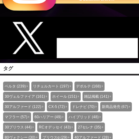
タグ
ベルタ (239)
リチェルカート (197)
デポルテ (168)
30ヴェルファイア (161)
ホイール (151)
雑誌掲載 (141)
30アルファード (122)
CX-5 (72)
ドレナビ (70)
新商品発売 (67)
マフラー (57)
60ハリアー (49)
ハイブリッド (48)
30プリウス (44)
RCオデッセイ (43)
27セレナ (35)
80ヴォクシー (30)
プリウスα (29)
40アルファード (28)