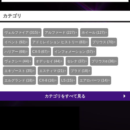
LEXUS LM デモカーを展示。 新車・中古車のコンプリートカー、
エアロパー...
カテゴリ
ヴェルファイア (315)
アルファード (227)
ホイール (127)
イベント (92)
アドミレイション ヒストリー (83)
プリウス (70)
ハリアー (69)
CX-5 (67)
インフォメーション (57)
ヴォクシー (44)
オデッセイ (44)
セレナ (37)
プリウスα (36)
エキゾースト (35)
エスティマ (21)
プラド (18)
エルグランド (18)
CX-8 (16)
LS (15)
エアロパーツ (14)
カテゴリをすべて見る