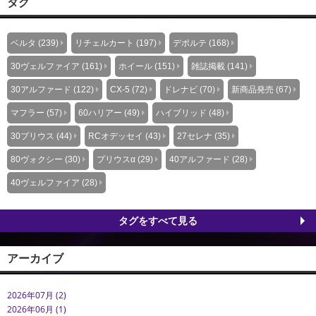
タグ
ベルタ (239)
リチェルカート (197)
デポルテ (168)
30ヴェルファイア (161)
ホイール (151)
雑誌掲載 (141)
30アルファード (122)
CX-5 (72)
ドレナビ (70)
新商品発売 (67)
マフラー (57)
60ハリアー (49)
ハイブリッド (48)
30プリウス (44)
RCオデッセイ (43)
27セレナ (35)
80ヴォクシー (30)
プリウスα (29)
40アルファード (28)
40ヴェルファイア (28)
タグをすべて見る
アーカイブ
2026年07月 (2)
2026年06月 (1)