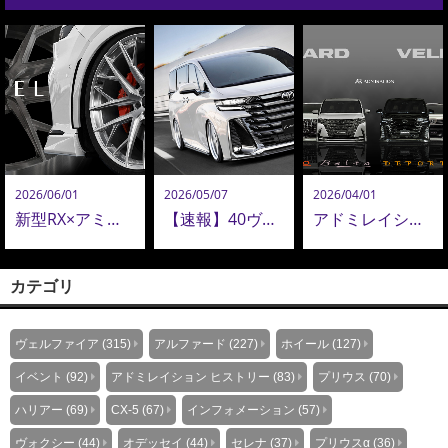
2026/06/01
2026/05/07
2026/04/01
新型RX×アミスタット新作24インチ鍛造ホイールが圧巻！新型アルヴェル・LM用22インチも追加決定！
【速報】40ヴェルファイア コンプリートオーダー再開！ADMIRATION 40ヴェルファイア 最新カスタム公開！
アドミレイションがおすすめする、アルファード＆ヴェルファイア エアロパーツコレクション
カテゴリ
ヴェルファイア (315)
アルファード (227)
ホイール (127)
イベント (92)
アドミレイション ヒストリー (83)
プリウス (70)
ハリアー (69)
CX-5 (67)
インフォメーション (57)
ヴォクシー (44)
オデッセイ (44)
セレナ (37)
プリウスα (36)