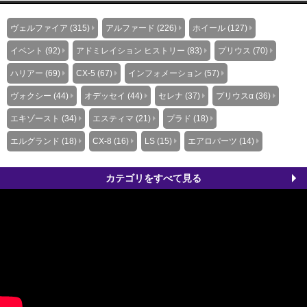
ヴェルファイア (315)
アルファード (226)
ホイール (127)
イベント (92)
アドミレイション ヒストリー (83)
プリウス (70)
ハリアー (69)
CX-5 (67)
インフォメーション (57)
ヴォクシー (44)
オデッセイ (44)
セレナ (37)
プリウスα (36)
エキゾースト (34)
エスティマ (21)
プラド (18)
エルグランド (18)
CX-8 (16)
LS (15)
エアロパーツ (14)
カテゴリをすべて見る