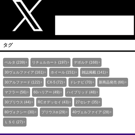
タグ
ベルタ (239)
リチェルカート (197)
デポルテ (168)
30ヴェルファイア (161)
ホイール (151)
雑誌掲載 (141)
30アルファード (122)
CX-5 (72)
ドレナビ (70)
新商品発売 (66)
マフラー (56)
60ハリアー (49)
ハイブリッド (48)
30プリウス (44)
RCオデッセイ (43)
27セレナ (35)
80ヴォクシー (30)
プリウスα (29)
40ヴェルファイア (28)
ＬＳＣ (27)