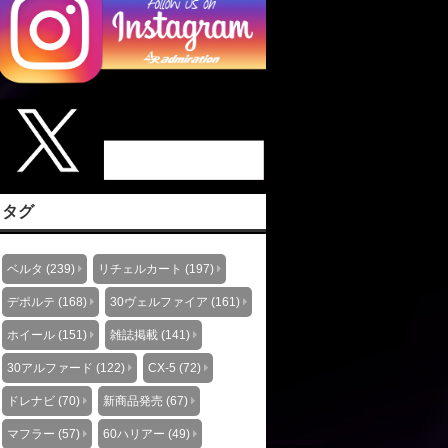
タグ
ベルタ (239)
リチェルカート (197)
デポルテ (168)
30ヴェルファイア (161)
ホイール (151)
雑誌掲載 (141)
30アルファード (122)
CX-5 (72)
ドレナビ (70)
新商品発売 (67)
マフラー (57)
60ハリアー (49)