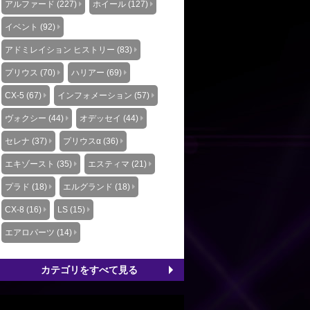
アルファード (227)
ホイール (127)
イベント (92)
アドミレイション ヒストリー (83)
プリウス (70)
ハリアー (69)
CX-5 (67)
インフォメーション (57)
ヴォクシー (44)
オデッセイ (44)
セレナ (37)
プリウスα (36)
エキゾースト (35)
エスティマ (21)
プラド (18)
エルグランド (18)
CX-8 (16)
LS (15)
エアロパーツ (14)
カテゴリをすべて見る