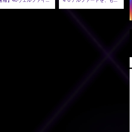
【速報】40ヴェルファイア コンプリートオーダー再開！ADMIRATION 40ヴェルファイア 最新カスタム公開！
４０アルファードを、もう一段上の存在へ。造形美で魅せる。アドミレイションのエアロパーツ提案