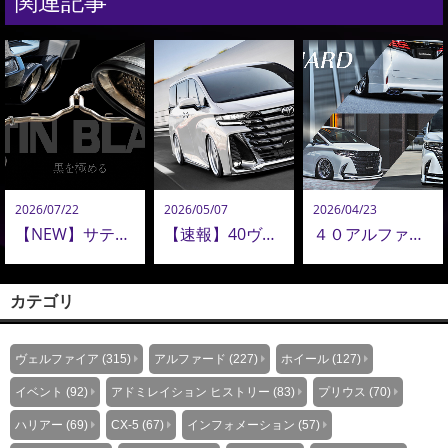
関連記事
2026/07/22
2026/05/07
2026/04/23
【NEW】サテンブラックテール新登場｜美しさ・音質・品質を極めたアドミレイション エキゾーストシステムのこだわり
【速報】40ヴェルファイア コンプリートオーダー再開！ADMIRATION 40ヴェルファイア 最新カスタム公開！
４０アルファードを、もう一段上の存在へ。造形美で魅せる。アドミレイションのエアロパーツ提案
カテゴリ
ヴェルファイア (315)
アルファード (227)
ホイール (127)
イベント (92)
アドミレイション ヒストリー (83)
プリウス (70)
ハリアー (69)
CX-5 (67)
インフォメーション (57)