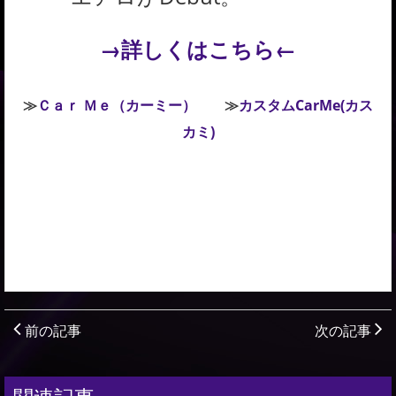
→詳しくはこちら←
≫
Ｃａｒ Ｍｅ（カーミー）
≫
カスタムCarMe(カス
カミ)
前の記事
次の記事