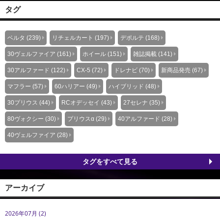
タグ
ベルタ (239)
リチェルカート (197)
デポルテ (168)
30ヴェルファイア (161)
ホイール (151)
雑誌掲載 (141)
30アルファード (122)
CX-5 (72)
ドレナビ (70)
新商品発売 (67)
マフラー (57)
60ハリアー (49)
ハイブリッド (48)
30プリウス (44)
RCオデッセイ (43)
27セレナ (35)
80ヴォクシー (30)
プリウスα (29)
40アルファード (28)
40ヴェルファイア (28)
タグをすべて見る
アーカイブ
2026年07月 (2)