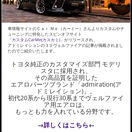
車情報サイトのＣａｒ Ｍｅ（カーミー）さんよりカスタムやチ
ューニングに特化したスピンオフサイト
「
カスタムCarMe(カスカミ)
」がリリースされ、
アドミレイションの３０ヴェルファイアの記事が掲載されまし
たのでご紹介いたします。
トヨタ純正のカスタマイズ部門 モデリ
スタに採用され、
その高品質を証明した
エアロパーツブランド「admiration(ア
ドミレイション)」。
初代20系から現行30系までヴェルファイ
ア用エアロは、
もっとも力を入れている分野です。
→詳しくはこちら←