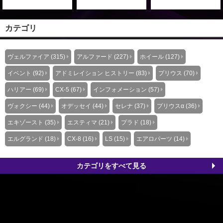
カテゴリ
ヴェルファイア (315)
アルファード (227)
ホイール (127)
イベント (92)
アドミレイション ヒストリー (83)
プリウス (70)
ハリアー (69)
CX-5 (67)
インフォメーション (57)
ヴォクシー (44)
オデッセイ (44)
セレナ (37)
プリウスα (36)
エキゾースト (35)
エスティマ (21)
プラド (18)
エルグランド (18)
CX-8 (16)
LS (15)
エアロパーツ (14)
カテゴリをすべて見る