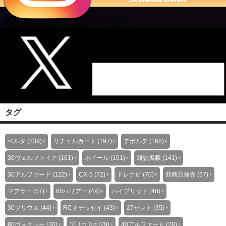
タグ
ベルタ (239)
リチェルカート (197)
デポルテ (168)
30ヴェルファイア (161)
ホイール (151)
雑誌掲載 (141)
30アルファード (122)
CX-5 (72)
ドレナビ (70)
新商品発売 (67)
マフラー (57)
60ハリアー (49)
ハイブリッド (48)
30プリウス (44)
RCオデッセイ (43)
27セレナ (35)
80ヴォクシー (30)
プリウスα (29)
40アルファード (28)