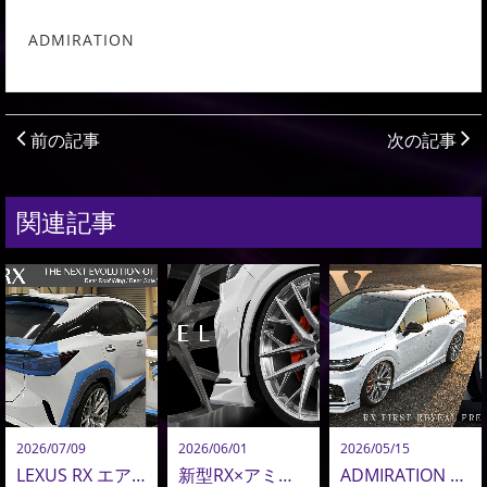
ADMIRATION
前の記事
次の記事
関連記事
2026/07/09
2026/06/01
2026/05/15
LEXUS RX エアロ開発最終章｜完成形となる3つの新作パーツを初公開！
新型RX×アミスタット新作24インチ鍛造ホイールが圧巻！新型アルヴェル・LM用22インチも追加決定！
ADMIRATION RX ついに完成。新作エアロ＆24インチホイール仕様を初披露、先行オーダースタート