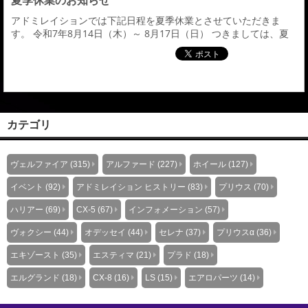
夏季休業のお知らせ
アドミレイションでは下記日程を夏季休業とさせていただきま
す。 令和7年8月14日（木）～ 8月17日（日） つきましては、夏
季休業期間中は生産工場が休業となります為、通常よりも納期に
お時間を頂戴致します。 夏季休業以降に随時生産発送を行って参
りますので、商品到着 までお待ち頂きますよう、何卒お願い申し
上げます。尚、同休日中のお電話でのお問い合わせはお休みさせ
ていただきます。ご注文・FAX／電子メー...
カテゴリ
ヴェルファイア (315)
アルファード (227)
ホイール (127)
イベント (92)
アドミレイション ヒストリー (83)
プリウス (70)
ハリアー (69)
CX-5 (67)
インフォメーション (57)
ヴォクシー (44)
オデッセイ (44)
セレナ (37)
プリウスα (36)
エキゾースト (35)
エスティマ (21)
プラド (18)
エルグランド (18)
CX-8 (16)
LS (15)
エアロパーツ (14)