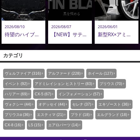
2026/08/10
2026/08/07
2026/06/01
待望のハイブリッドE-Four（4WD）対応！ 40系アルファード＆ヴェルファイア用 エグゼクティブマフラー発売
【NEW】サテンブラックテール新登場｜美しさ・音質・品質を極めたアドミレイション エキゾーストシステムのこだわり
新型RX×アミスタット新作24インチ鍛造ホイールが圧巻！新型アルヴェル・LM用22インチも追加決定！
カテゴリ
ヴェルファイア (316)
アルファード (228)
ホイール (127)
イベント (92)
アドミレイション ヒストリー (83)
プリウス (70)
ハリアー (69)
CX-5 (67)
インフォメーション (57)
ヴォクシー (44)
オデッセイ (44)
セレナ (37)
エキゾースト (36)
プリウスα (36)
エスティマ (21)
プラド (18)
エルグランド (18)
CX-8 (16)
LS (15)
エアロパーツ (14)