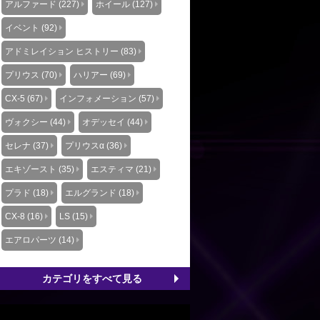
アルファード (227)
ホイール (127)
イベント (92)
アドミレイション ヒストリー (83)
プリウス (70)
ハリアー (69)
CX-5 (67)
インフォメーション (57)
ヴォクシー (44)
オデッセイ (44)
セレナ (37)
プリウスα (36)
エキゾースト (35)
エスティマ (21)
プラド (18)
エルグランド (18)
CX-8 (16)
LS (15)
エアロパーツ (14)
カテゴリをすべて見る