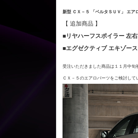
新型 ＣＸ－５ 「ベルタＳＵＶ」 エ
【 追加商品 】
■リヤハーフスポイラー 左
■エグゼクティブ エキゾー
受注いただきました商品は１１月中旬
ＣＸ－５のエアロパーツをご検討して