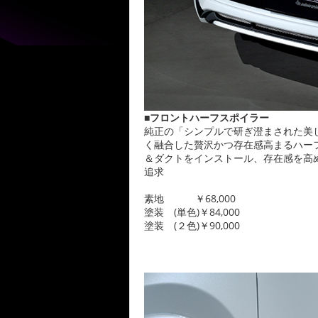
■フロントハーフスポイラー
純正の「シンプルで研ぎ澄まされた美
く融合した贅沢かつ存在感高まるハー
＆ダクトをインストール、存在感を高め
追求
素地 ￥68,000
塗装 (単色)￥84,000
塗装 (２色)￥90,000