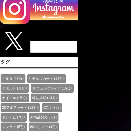
タグ
ベルタ (239)
リチェルカート (197)
デポルテ (168)
30ヴェルファイア (161)
ホイール (151)
雑誌掲載 (141)
30アルファード (122)
CX-5 (72)
ドレナビ (70)
新商品発売 (67)
マフラー (57)
60ハリアー (49)