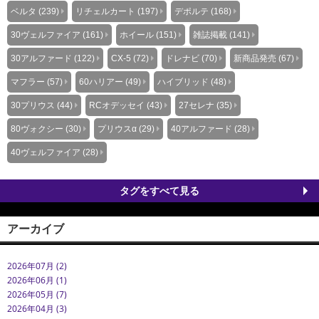
ベルタ (239)
リチェルカート (197)
デポルテ (168)
30ヴェルファイア (161)
ホイール (151)
雑誌掲載 (141)
30アルファード (122)
CX-5 (72)
ドレナビ (70)
新商品発売 (67)
マフラー (57)
60ハリアー (49)
ハイブリッド (48)
30プリウス (44)
RCオデッセイ (43)
27セレナ (35)
80ヴォクシー (30)
プリウスα (29)
40アルファード (28)
40ヴェルファイア (28)
タグをすべて見る
アーカイブ
2026年07月 (2)
2026年06月 (1)
2026年05月 (7)
2026年04月 (3)