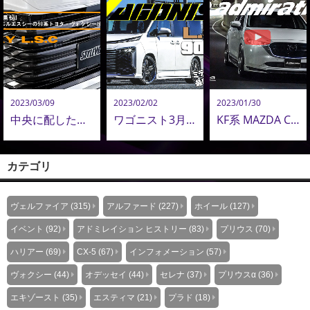
2023/03/09
2023/02/02
2023/01/30
中央に配したメッキガーニッシュで個性を主張！フロントアンダーのみで完結できる少数精鋭の構成｜アドミレイション
ワゴニスト3月号 90VOXY/ヴォクシー 【L.S.C】 エアロパーツ カスタム｜掲載紙紹介
KF系 MAZDA CX-５ M/C後【Belta】 エアロパーツ カスタムPV公開
カテゴリ
ヴェルファイア (315)
アルファード (227)
ホイール (127)
イベント (92)
アドミレイション ヒストリー (83)
プリウス (70)
ハリアー (69)
CX-5 (67)
インフォメーション (57)
ヴォクシー (44)
オデッセイ (44)
セレナ (37)
プリウスα (36)
エキゾースト (35)
エスティマ (21)
プラド (18)