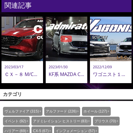
関連記事
2023/03/17
2023/01/30
2022/12/09
ＣＸ－８ M/C後 カスタム エアロパーツ 装着確認
KF系 MAZDA CX-５ M/C後【Belta】 エアロパーツ カスタムPV公開
ワゴニスト１月号 90VOXY/CX-5 エアロカスタム｜掲載紙紹介
カテゴリ
ヴェルファイア (315)
アルファード (226)
ホイール (127)
イベント (92)
アドミレイション ヒストリー (83)
プリウス (70)
ハリアー (69)
CX-5 (67)
インフォメーション (57)