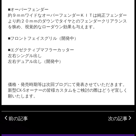
■オーバーフェンダー
約９ｍｍワイドなオーバーフェンダーＫＩＴは純正フェンダー
より約２０ｍｍのダウンでタイヤとのフェンダークリアランス
を狭め、視覚的なローダウン効果も与えます。
■フロントフェイスグリル（開発中）
■エグゼクティブマフラーカッター
左右シングル出し
左右デュアル出し（開発中）
価格・発売時期等は次回ブログにて発表させていただきます。
新型CX-5オーナーの皆様カスタムをご検討の際はどうぞ宜しく
願いたします。
前の記事
次の記事