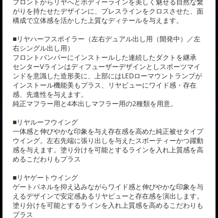
フロントからリヤへとボディーラインを美しく魅せる自然な繋
がりを持たせたデザインに、プレスラインをクロスさせた、面
構成で立体感を活かした上質なディテールを与えます。
■リヤハーフスポイラー（左右デュアル出し用（開発中）／左
右シングル出し用）
フロントバンパーにインストールした連続したダクトを継承
センターVラインはディフューザーデザインとしスポーツマイ
ンドを意識した造形美に、上部にはLEDローマウントランプが
インストール機能美もプラス、リヤビューにワイド感・存在
感、先進性を与えます。
純正マフラー用と4本出しマフラー用の2種類を用意。
■リヤルーフウイング
一体感と伸びやかな印象を与え存在感を高めた純正被せタイプ
ウイング。左右先端に張り出しを与えたスポーティーかつ躍動
感を与えます。塗り分けを可能とするラインを入れ上質感を高
めるこだわりもプラス
■リヤゲートウイング
ゲートパネルを抑え込みながらワイド感と伸びやかな印象を与
えるデザインで安定感あるリヤビューと存在感を演出します。
塗り分けを可能とするラインを入れ上質感を高めるこだわりも
プラス