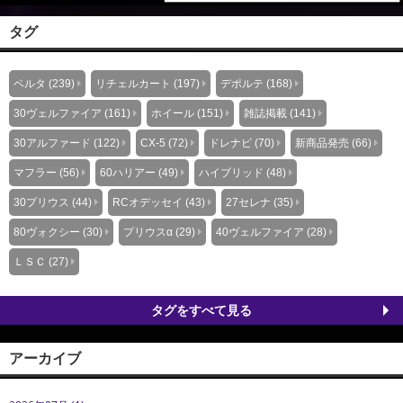
タグ
ベルタ (239)
リチェルカート (197)
デポルテ (168)
30ヴェルファイア (161)
ホイール (151)
雑誌掲載 (141)
30アルファード (122)
CX-5 (72)
ドレナビ (70)
新商品発売 (66)
マフラー (56)
60ハリアー (49)
ハイブリッド (48)
30プリウス (44)
RCオデッセイ (43)
27セレナ (35)
80ヴォクシー (30)
プリウスα (29)
40ヴェルファイア (28)
ＬＳＣ (27)
タグをすべて見る
アーカイブ