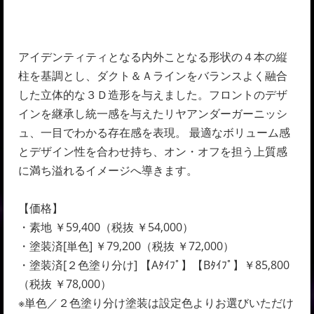
アイデンティティとなる内外ことなる形状の４本の縦
柱を基調とし、ダクト＆Ａラインをバランスよく融合
した立体的な３Ｄ造形を与えました。フロントのデザ
インを継承し統一感を与えたリヤアンダーガーニッシ
ュ、一目でわかる存在感を表現。 最適なボリューム感
とデザイン性を合わせ持ち、オン・オフを担う上質感
に満ち溢れるイメージへ導きます。
【価格】
・素地 ￥59,400（税抜 ￥54,000）
・塗装済[単色] ￥79,200（税抜 ￥72,000）
・塗装済[２色塗り分け] 【Aﾀｲﾌﾟ】【Bﾀｲﾌﾟ】￥85,800
（税抜 ￥78,000）
※単色／２色塗り分け塗装は設定色よりお選びいただけ