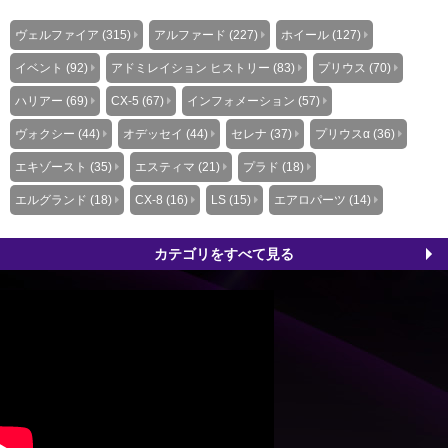
ヴェルファイア (315)
アルファード (227)
ホイール (127)
イベント (92)
アドミレイション ヒストリー (83)
プリウス (70)
ハリアー (69)
CX-5 (67)
インフォメーション (57)
ヴォクシー (44)
オデッセイ (44)
セレナ (37)
プリウスα (36)
エキゾースト (35)
エスティマ (21)
プラド (18)
エルグランド (18)
CX-8 (16)
LS (15)
エアロパーツ (14)
カテゴリをすべて見る