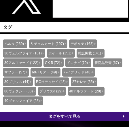
タグ
ベルタ (239)
リチェルカート (197)
デポルテ (168)
30ヴェルファイア (161)
ホイール (151)
雑誌掲載 (141)
30アルファード (122)
CX-5 (72)
ドレナビ (70)
新商品発売 (67)
マフラー (57)
60ハリアー (49)
ハイブリッド (48)
30プリウス (44)
RCオデッセイ (43)
27セレナ (35)
80ヴォクシー (30)
プリウスα (29)
40アルファード (28)
40ヴェルファイア (28)
タグをすべて見る