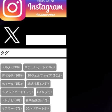
タグ
ベルタ (239)
リチェルカート (197)
デポルテ (168)
30ヴェルファイア (161)
ホイール (151)
雑誌掲載 (141)
30アルファード (122)
CX-5 (72)
ドレナビ (70)
新商品発売 (67)
マフラー (57)
60ハリアー (49)