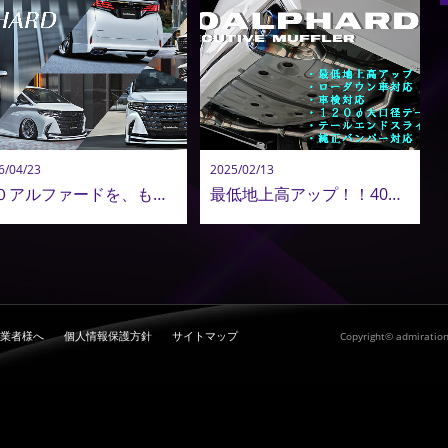
6/04/23
2025/02/13
４０アルファードを、もう一段上の存在へ。造形美で魅せる。アドミレイションのエアロパーツ提案
最低地上高アップ！！40系アルファード専用マフラー リヤハーフスポイラー＆純正バンパー対応
業者様へ
個人情報保護方針
サイトマップ
Copyright© admiration.