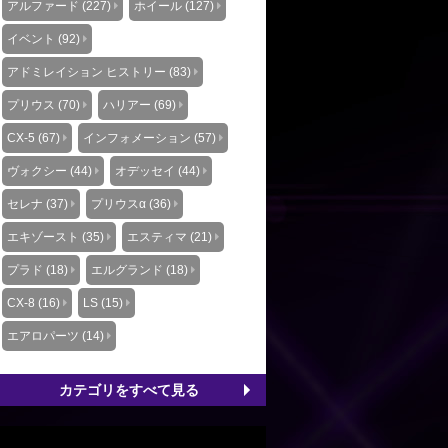
アルファード (227)
ホイール (127)
イベント (92)
アドミレイション ヒストリー (83)
プリウス (70)
ハリアー (69)
CX-5 (67)
インフォメーション (57)
ヴォクシー (44)
オデッセイ (44)
セレナ (37)
プリウスα (36)
エキゾースト (35)
エスティマ (21)
プラド (18)
エルグランド (18)
CX-8 (16)
LS (15)
エアロパーツ (14)
カテゴリをすべて見る