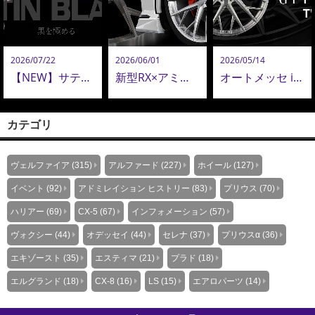
2026/07/22
2026/06/01
2026/05/14
【NEW】サテンブラックテール新登場｜美しさ・音質・品質を極めたアドミレイション エキゾーストシステムのこだわり
新型RX×アミスタット新作24インチ鍛造ホイールが圧巻！新型アルヴェル・LM用22インチも追加決定！
オートメッセ in 愛知にて初披露。AMISTAD 新鍛造ホイール「GEEBEL TW」
カテゴリ
ヴェルファイア (315)
アルファード (227)
ホイール (127)
イベント (92)
アドミレイション ヒストリー (83)
プリウス (70)
ハリアー (69)
CX-5 (67)
インフォメーション (57)
ヴォクシー (44)
オデッセイ (44)
セレナ (37)
プリウスα (36)
エキゾースト (35)
エスティマ (21)
プラド (18)
エルグランド (18)
CX-8 (16)
LS (15)
エアロパーツ (14)