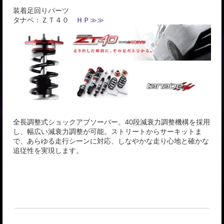
装着足回りパーツ
タナベ：ＺＴ４０
ＨＰ≫≫
全長調整式ショックアブソーバー。40段減衰力調整機構を採用
し、幅広い減衰力調整が可能。ストリートからサーキットま
で、あらゆる走行シーンに対応、しなやかな走り心地と確かな
追従性を実現します。