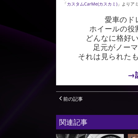
「
カスタムCarMe(カスカミ)
」よりア
愛車のド
ホイールの役
どんなに格好
足元がノー
それは見られた
→
前の記事
関連記事