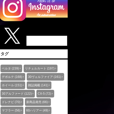
タグ
ベルタ (239)
リチェルカート (197)
デポルテ (168)
30ヴェルファイア (161)
ホイール (151)
雑誌掲載 (141)
30アルファード (122)
CX-5 (72)
ドレナビ (70)
新商品発売 (66)
マフラー (56)
60ハリアー (49)