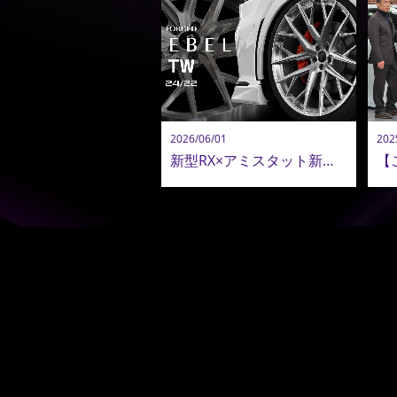
2026/06/01
202
新型RX×アミスタット新作24インチ鍛造ホイールが圧巻！新型アルヴェル・LM用22インチも追加決定！