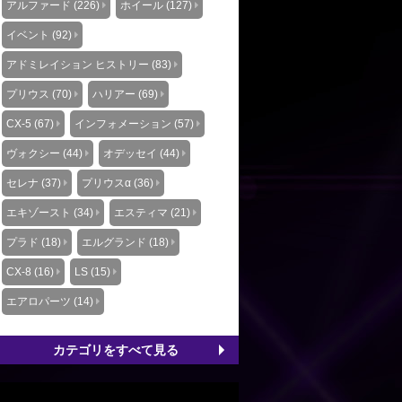
アルファード (226)
ホイール (127)
イベント (92)
アドミレイション ヒストリー (83)
プリウス (70)
ハリアー (69)
CX-5 (67)
インフォメーション (57)
ヴォクシー (44)
オデッセイ (44)
セレナ (37)
プリウスα (36)
エキゾースト (34)
エスティマ (21)
プラド (18)
エルグランド (18)
CX-8 (16)
LS (15)
エアロパーツ (14)
カテゴリをすべて見る