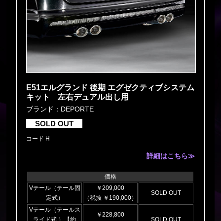
E51エルグランド 後期 エグゼクティブシステム
キット 左右デュアル出し用
ブランド：DEPORTE
SOLD OUT
コード H
詳細はこちら≫
価格
Vテール（テール固
￥209,000
SOLD OUT
定式）
（税抜 ￥190,000）
Vテール（テールス
￥228,800
ライド式 ）【約
SOLD OUT