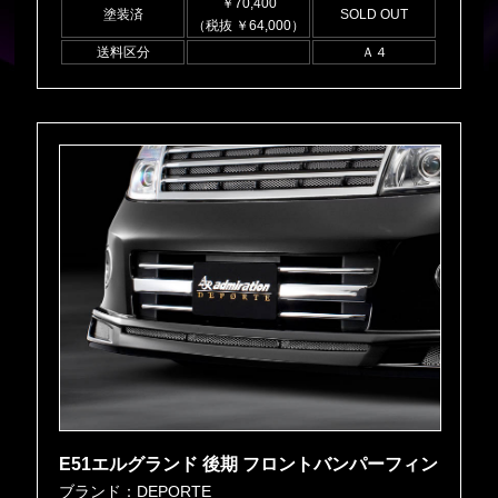
￥70,400
塗装済
SOLD OUT
（税抜 ￥64,000）
送料区分
Ａ４
E51エルグランド 後期 フロントバンパーフィン
ブランド：DEPORTE