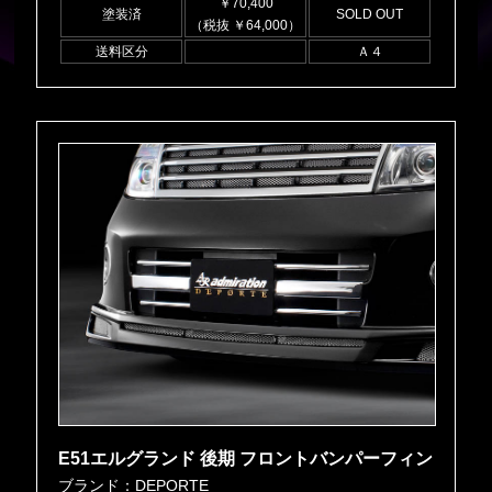
￥70,400
塗装済
SOLD OUT
（税抜 ￥64,000）
送料区分
Ａ４
E51エルグランド 後期 フロントバンパーフィン
ブランド：DEPORTE