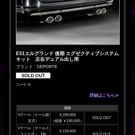
E51エルグランド 後期 エグゼクティブシステム
キット 左右デュアル出し用
ブランド：DEPORTE
SOLD OUT
コード H
詳細はこちら≫
価格
Vテール（テール固
￥209,000
SOLD OUT
定式）
（税抜 ￥190,000）
Vテール（テールス
￥228,800
ライド式 ）【約
SOLD OUT