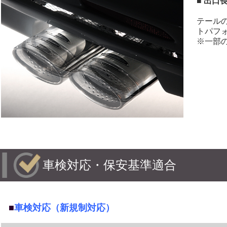
■ 出口
テール
トパフ
※一部
車検対応・保安基準適合
■
車検対応（新規制対応）