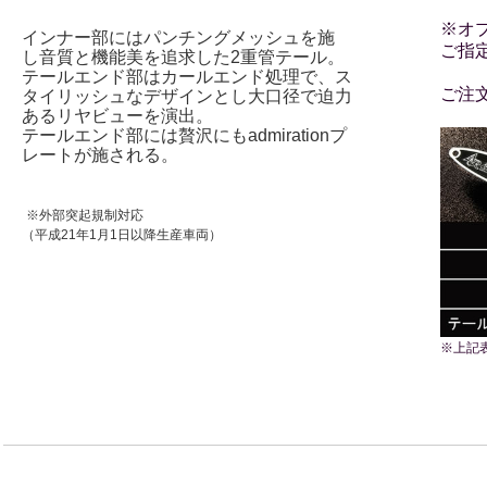
※オ
インナー部にはパンチン
グメッシュを施
ご指
し音質と機能美を追求し
た2重管テー
ル。
テールエンド部はカールエンド処理で、ス
ご注
タイリッシュなデザインとし大口径で迫力
あるリヤビューを演出。
テールエンド部には贅沢にもadmirationプ
レートが施される。
※外部突起規制対応
（平成21年1月1日以降生産車両）
※上記