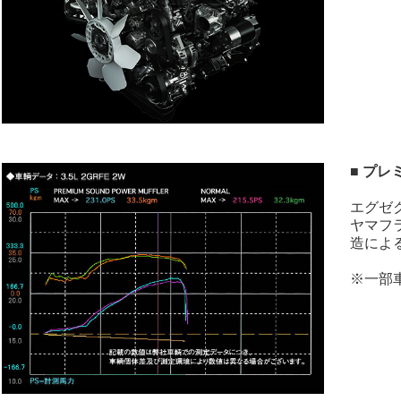
■ プレ
エグゼ
ヤマフ
造によ
※一部