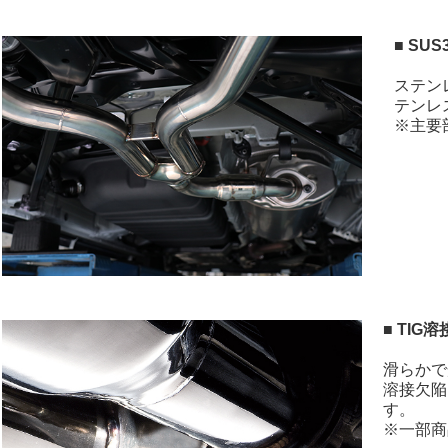
■ SUS
ステン
テンレス
※主要
■ TIG溶
滑らかで
溶接欠陥
す。
※一部商