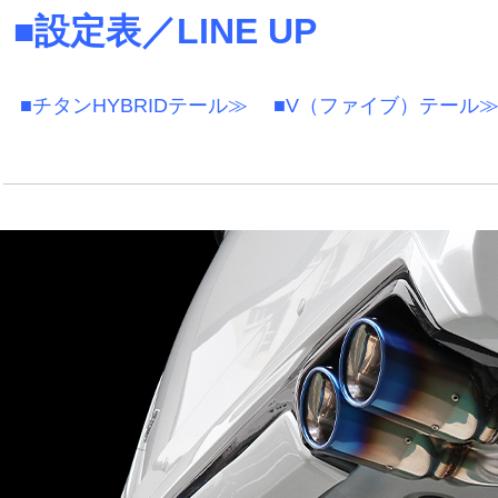
■設定表／LINE UP
■チタンHYBRIDテール≫
■V（ファイブ）テール