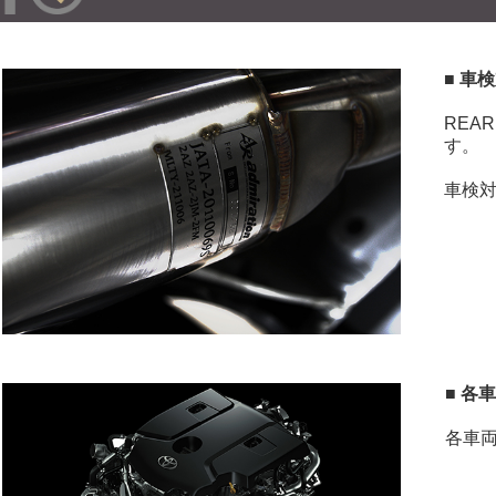
■ 車
REA
す。
車検
■ 各
各車