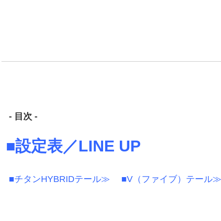
- 目次 -
■設定表／LINE UP
■チタンHYBRIDテール≫
■V（ファイブ）テール