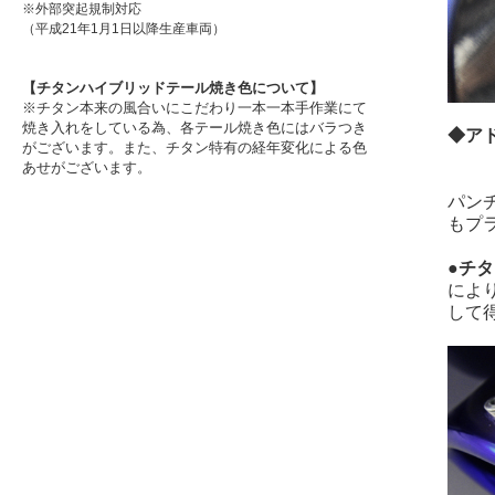
※外部突起規制対応
（平成21年1月1日以降生産車両）
【チタンハイブリッドテール焼き色について】
※チタン本来の風合いにこだわり一本一本手作業にて
焼き入れをしている為、各テール焼き色にはバラつき
◆ア
が
ございます。また、チタン特有の経年変化による色
あせがございます。
パン
もプ
●チ
によ
して