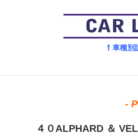
⇧ 車種
- 
４０ALPHARD ＆ VEL