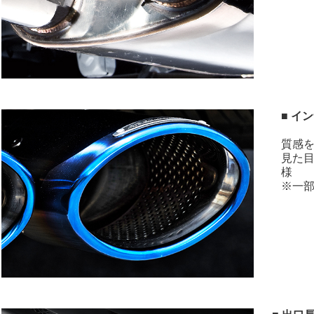
■ イ
質感
見た
様
※一