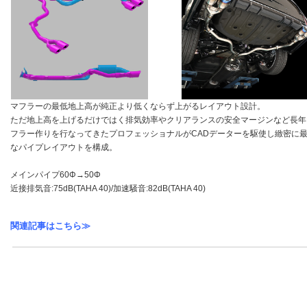
マフラーの最低地上高が純正より低くならず上がるレイアウト設計。
ただ地上高を上げるだけではく排気効率やクリアランスの安全マージンなど長年
フラー作りを行なってきたプロフェッショナルがCADデーターを駆使し緻密に
なパイプレイアウトを構成。
メインパイプ60Φ→50Φ
近接排気音:75dB(TAHA 40)/加速騒音:82dB(TAHA 40)
関連記事はこちら≫