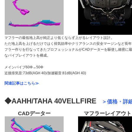
マフラーの最低地上高が純正より低くならず上がるレイアウト設計。
ただ地上高を上げるだけではく排気効率やクリアランスの安全マージンなど長年
フラー作りを行なってきたプロフェッショナルがCADデーターを駆使し緻密に
なパイプレイアウトを構成。
メインパイプ60Φ→50Φ
近接排気音:73dB(AGH 40)/加速騒音:81dB(AGH 40)
関連記事はこちら≫
◆
AAHH/TAHA 40
VELLFIRE
＞価格・詳細
CADデーター
マフラーレイアウト