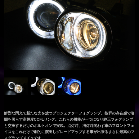
鮮烈な閃光で新たな光を放つプロジェクターフォグランプ。抜群の存在感で暗
闇を照らす高輝度CCFLリング。これらの機能が一つになり純正フォグランプ
と交換するだけのボルトオンで実現。点灯時、消灯時問わず車のフロントフェ
イスをこれだけで劇的に演出しグレードアップする事が出来るまさに最高のフ
ォグランプメイクです。