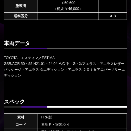
￥50,600
塗装済
（税抜 ￥46,000）
送料区分
Ａ３
車両データ
TOYOTA エスティマ／ESTIMA
GSR/ACR 50・55 H21.01～24.04 M/C 中 G・X/アエラス・アエラスレザー
パッケージ・アエラス Ｇエディション・アエラス ２０ｔｈアニバーサリーエ
ディション
スペック
素材
FRP製
コード
素地Ｆ・塗装済Ｈ