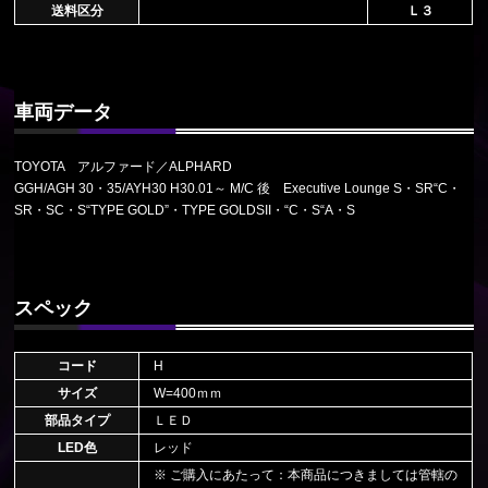
送料区分
Ｌ３
車両データ
TOYOTA アルファード／ALPHARD
GGH/AGH 30・35/AYH30 H30.01～ M/C 後 Executive Lounge S・SR“C・
SR・SC・S“TYPE GOLD”・TYPE GOLDSII・“C・S“A・S
スペック
コード
H
サイズ
W=400ｍｍ
部品タイプ
ＬＥＤ
LED色
レッド
※ ご購入にあたって：本商品につきましては管轄の