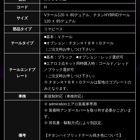
コード
H
Vテール120 Ｘ 80デュアル、チタンHYBRIDテール
サイズ
120 Ｘ 85デュアル
部品タイプ
リヤピース
■基本：Ｖテール
テールタイプ
■オプション：チタンＨＹＢＲＩＤテール
（ご注文時お申しつけ下さい）
■基本：ブラック ■オプション：レッド選択可
■エアロ３点キット同時購入時：ゴールド／レッド
テールエンドプ
／ブラック選択可
レート
（ご注文時お申しつけ下さい）
※ チタンＨＹＢＲＩＤテールは梨地ロゴプレートの
みとなります。
車検
新規制対応（車検対応）
※ admirationエアロ装着車専用
※ 装着時アンダーカバーを取り外す必要がございま
す。
※ 排気量・駆動方式により別設定。
備考
【チタンハイブリッドテール焼き色について】