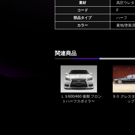
素材
高圧ウレタ
コード
F
部品タイプ
ハーフ
カラー
素地/塗装
関連商品
ＬＳ600/460 後期 フロン
９０ クレスタ
トハーフスポイラー
ップ