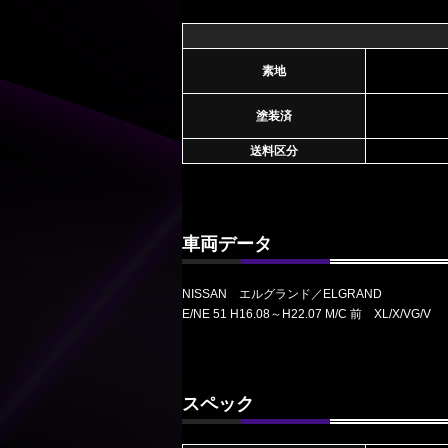
素地
塗装済
送料区分
車両データ
NISSAN エルグランド／ELGRAND
E/NE 51 H16.08～H22.07 M/C 前 XL/X/VG/V
スペック