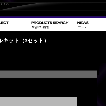
イション」
>
>
HOME
NISSAN
エルグランド
フルキット（3セット）