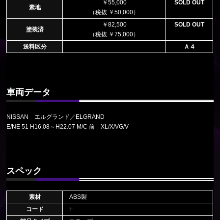
￥55,000
SOLD OUT
素地
（税抜 ￥50,000）
￥82,500
SOLD OUT
塗装済
（税抜 ￥75,000）
送料区分
Ａ４
車両データ
NISSAN エルグランド／ELGRAND
E/NE 51 H16.08～H22.07 M/C 前 XL/X/VG/V
スペック
素材
ABS製
コード
F