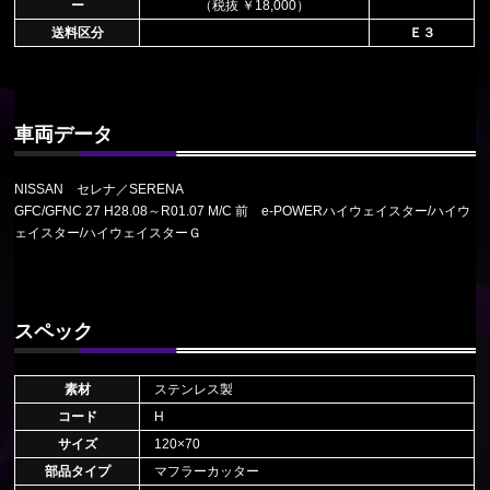
ー
（税抜 ￥18,000）
送料区分
Ｅ３
車両データ
NISSAN セレナ／SERENA
GFC/GFNC 27 H28.08～R01.07 M/C 前 e-POWERハイウェイスター/ハイウ
ェイスター/ハイウェイスターＧ
スペック
素材
ステンレス製
コード
H
サイズ
120×70
部品タイプ
マフラーカッター