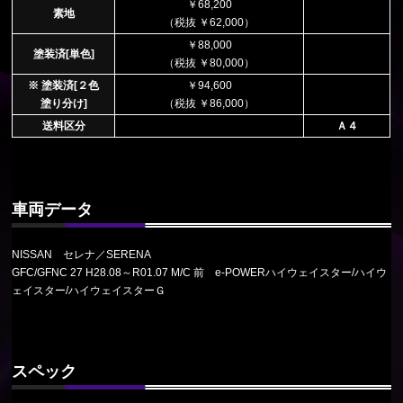
￥68,200
素地
（税抜 ￥62,000）
￥88,000
塗装済[単色]
（税抜 ￥80,000）
※ 塗装済[２色
￥94,600
塗り分け]
（税抜 ￥86,000）
送料区分
Ａ４
車両データ
NISSAN セレナ／SERENA
GFC/GFNC 27 H28.08～R01.07 M/C 前 e-POWERハイウェイスター/ハイウ
ェイスター/ハイウェイスターＧ
スペック