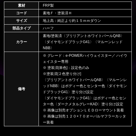
素材
FRP製
コード
素地Ｆ・塗装済Ｈ
サイズ
地上高：純正より約１５ｍｍダウン
部品タイプ
ハーフ
素地/塗装済〈ブリリアントホワイトパールQAB〉
カラー
〈ダイヤモンドブラックG41〉〈マルーンレッド
NBB〉
※ グレード：e-POWERハイウェイスター／ ハイウ
ェイスター専用
※ 塗装済[単色]：設定色のみ
※塗装済[２色塗り分け]
〈ブリリアントホワイトパールQAB〉〈マルーンレ
ッドNBB〉はボディー色とセンター色〈ダイヤモン
備考
ドブラックG41〉塗り分け設定
〈ダイヤモンドブラックG41〉はボディー色とセン
ター色〈ダークメタルグレーKAD〉塗り分け設定
※ 画像は別売オプションＬＥＤローマウント装着
※ 画像は別売１２０×７０オーバルマフラーカッタ
ー装着