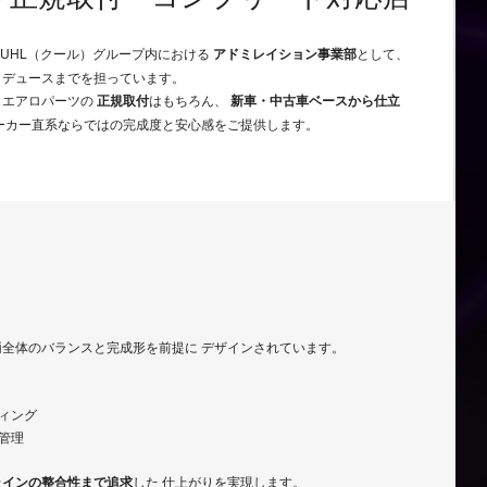
、KUHL（クール）グループ内における
アドミレイション事業部
として、
ロデュースまでを担っています。
 エアロパーツの
正規取付
はもちろん、
新車・中古車ベースから仕立
メーカー直系ならではの完成度と安心感をご提供します。
全体のバランスと完成形を前提に デザインされています。
ィング
管理
ラインの整合性まで追求
した 仕上がりを実現します。