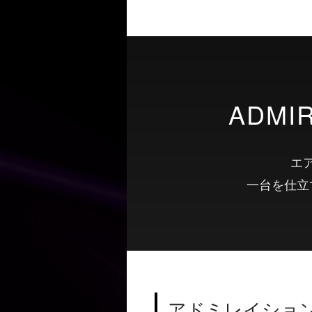
ADMIR
エ
一台を仕立
アドミレイショ