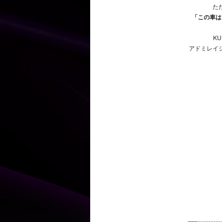
た
「この車は
K
アドミレイ