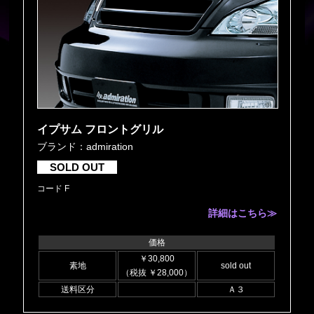
イプサム フロントグリル
ブランド：admiration
SOLD OUT
コード F
詳細はこちら≫
価格
￥30,800
素地
sold out
（税抜 ￥28,000）
送料区分
Ａ３