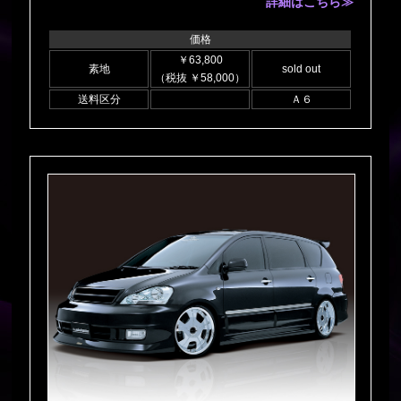
詳細はこちら≫
価格
￥63,800
素地
sold out
（税抜 ￥58,000）
送料区分
Ａ６