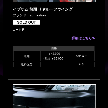
イプサム 前期 リヤルーフウイング
ブランド：admiration
SOLD OUT
コード F
詳細はこちら≫
価格
￥42,900
素地
sold out
（税抜 ￥39,000）
送料区分
Ａ３