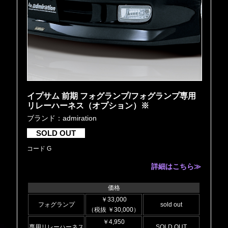
イプサム 前期 フォグランプ/フォグランプ専用
リレーハーネス（オプション）※
ブランド：admiration
SOLD OUT
コード G
詳細はこちら≫
価格
￥33,000
フォグランプ
sold out
（税抜 ￥30,000）
￥4,950
専用リレーハーネス
SOLD OUT