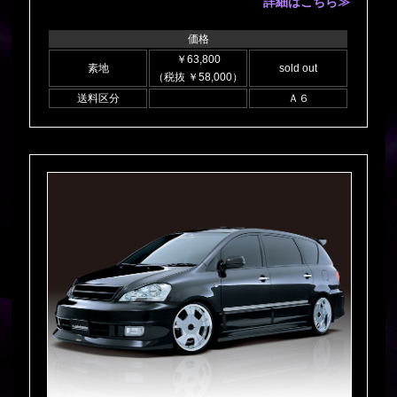
詳細はこちら≫
価格
￥63,800
素地
sold out
（税抜 ￥58,000）
送料区分
Ａ６