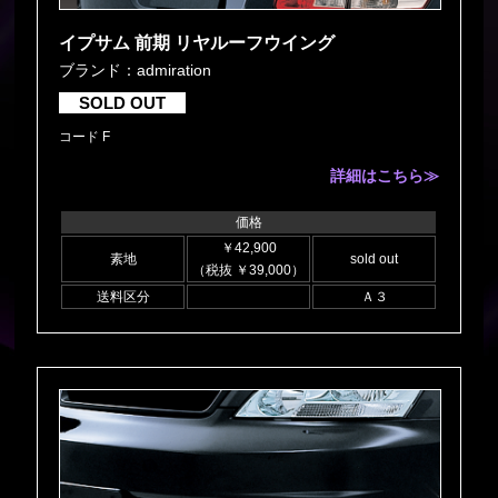
イプサム 前期 リヤルーフウイング
ブランド：admiration
SOLD OUT
コード F
詳細はこちら≫
価格
￥42,900
素地
sold out
（税抜 ￥39,000）
送料区分
Ａ３