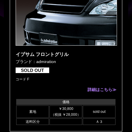
イプサム フロントグリル
ブランド：admiration
SOLD OUT
コード F
詳細はこちら≫
価格
￥30,800
素地
sold out
（税抜 ￥28,000）
送料区分
Ａ３