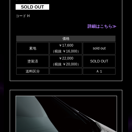
SOLD OUT
コード H
詳細はこちら≫
価格
￥17,600
素地
sold out
（税抜 ￥16,000）
￥22,000
塗装済
SOLD OUT
（税抜 ￥20,000）
送料区分
Ａ１