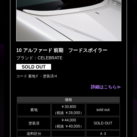
10 アルファード 前期 フードスポイラー
ブランド：CELEBRATE
SOLD OUT
コード 素地Ｆ・塗装済Ｈ
詳細はこちら≫
価格
￥30,800
素地
sold out
（税抜 ￥28,000）
￥44,000
塗装済
SOLD OUT
（税抜 ￥40,000）
送料区分
Ａ３