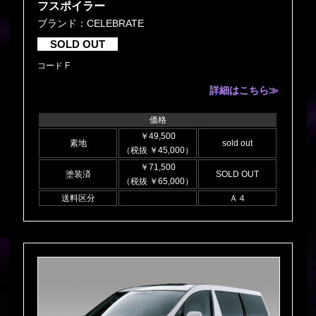
フスポイラー
ブランド：CELEBRATE
SOLD OUT
コード F
詳細はこちら≫
価格
￥49,500
素地
sold out
（税抜 ￥45,000）
￥71,500
塗装済
SOLD OUT
（税抜 ￥65,000）
送料区分
Ａ４