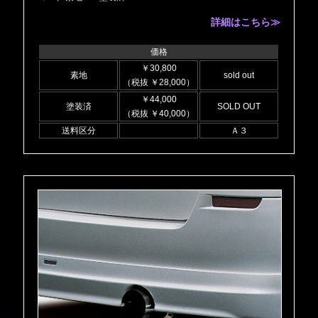
詳細はこちら≫
価格
￥30,800
素地
sold out
（税抜 ￥28,000）
￥44,000
塗装済
SOLD OUT
（税抜 ￥40,000）
送料区分
Ａ３