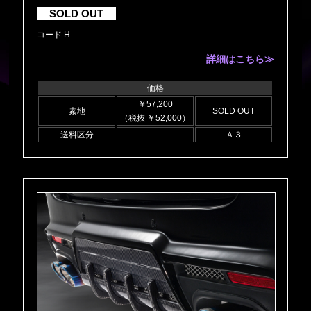
SOLD OUT
コード H
詳細はこちら≫
価格
￥57,200
素地
SOLD OUT
（税抜 ￥52,000）
送料区分
Ａ３