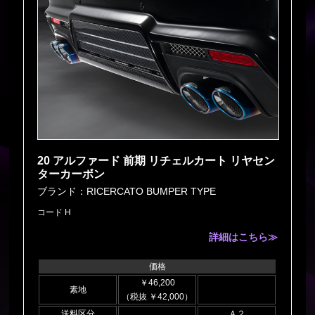
20 アルファード 前期 リチェルカート リヤセン
ターカーボン
ブランド：RICERCATO BUMPER TYPE
コード H
詳細はこちら≫
価格
￥46,200
素地
（税抜 ￥42,000）
送料区分
Ａ２