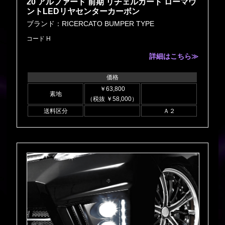
20 アルファード 前期 リチェルカート ローマウ
ントLEDリヤセンターカーボン
ブランド：RICERCATO BUMPER TYPE
コード H
詳細はこちら≫
価格
￥63,800
素地
（税抜 ￥58,000）
送料区分
Ａ２