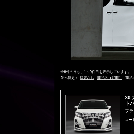
全9件のうち、1～9件目を表示しています。
並べ替え：
指定なし
商品名（昇順）
商品
30
ト
ブラ
コー