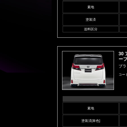
素地
塗装済
送料区分
30
ー
ブラ
コー
素地
塗装済[単色]