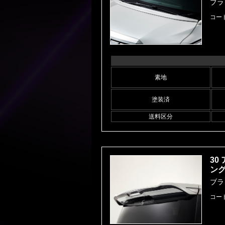
ブラ
コー
素地
塗装済
送料区分
30
ン
ブラ
コー