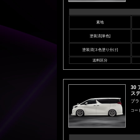
素地
塗装済[単色]
塗装済[３色塗り分け]
送料区分
30
ス
ブラ
コー