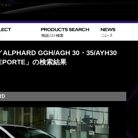
イション」
>
>
> G
Home
TOYOTA
アルファード／ALPHARD
PHARD GGH/AGH 30・35/AYH30
前 DEPORTE」の検索結果
RD