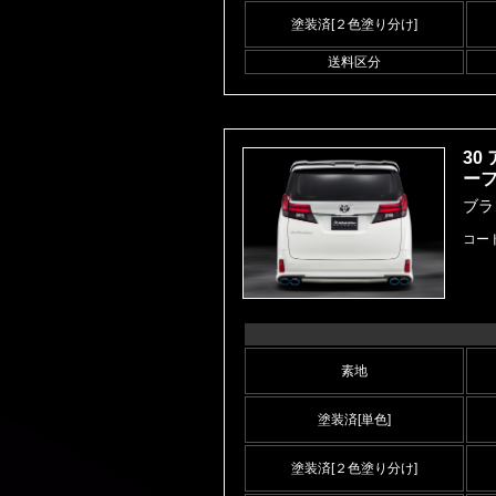
塗装済[２色塗り分け]
送料区分
30
ー
ブラ
コー
素地
塗装済[単色]
塗装済[２色塗り分け]