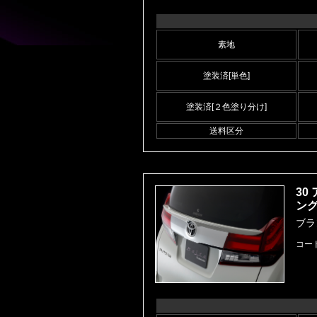
素地
塗装済[単色]
塗装済[２色塗り分け]
送料区分
30
ン
ブラ
コー