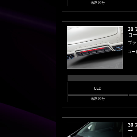
送料区分
30
ロ
ブラ
コード
LED
送料区分
30
ー