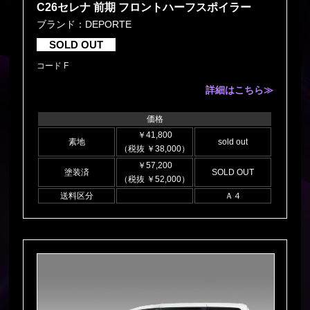
C26セレナ 前期 フロントハーフスポイラー
ブランド：DEPORTE
SOLD OUT
コード F
詳細はこちら≫
価格
￥41,800
素地
sold out
（税抜 ￥38,000）
￥57,200
塗装済
SOLD OUT
（税抜 ￥52,000）
送料区分
Ａ４