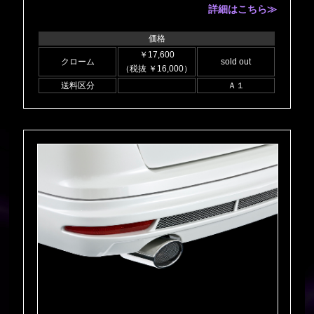
詳細はこちら≫
価格
￥17,600
クローム
sold out
（税抜 ￥16,000）
送料区分
Ａ１