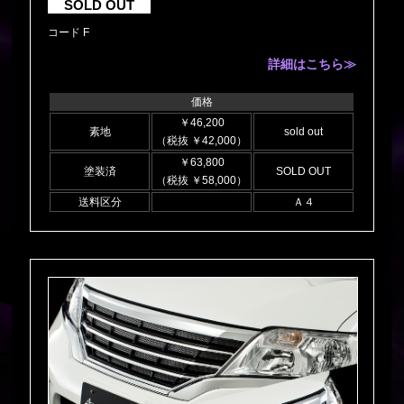
SOLD OUT
コード F
詳細はこちら≫
価格
￥46,200
素地
sold out
（税抜 ￥42,000）
￥63,800
塗装済
SOLD OUT
（税抜 ￥58,000）
送料区分
Ａ４