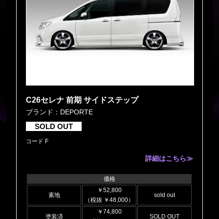
C26セレナ 前期 サイドステップ
ブランド：DEPORTE
SOLD OUT
コード F
詳細はこちら≫
価格
￥52,800
素地
sold out
（税抜 ￥48,000）
￥74,800
塗装済
SOLD OUT