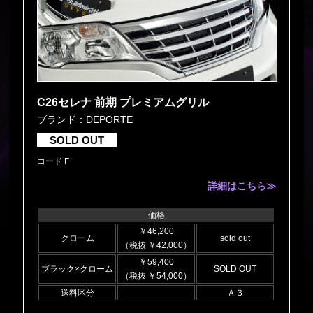
C26セレナ 前期 プレミアムグリル
ブランド：DEPORTE
SOLD OUT
コード F
詳細はこちら≫
価格
￥46,200
クローム
sold out
（税抜 ￥42,000）
￥59,400
ブラック×クローム
SOLD OUT
（税抜 ￥54,000）
送料区分
Ａ３