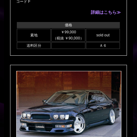
コード F
詳細はこちら≫
価格
￥99,000
素地
sold out
（税抜 ￥90,000）
送料区分
Ａ６