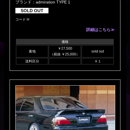
ブランド：admiration TYPE 1
SOLD OUT
コード H
詳細はこちら≫
価格
￥27,500
素地
sold out
（税抜 ￥25,000）
送料区分
Ａ１