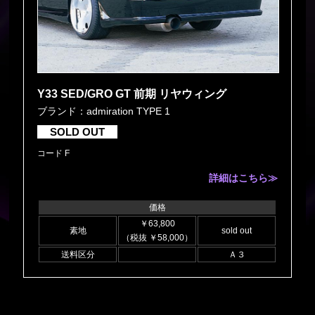
Y33 SED/GRO GT 前期 リヤウィング
ブランド：admiration TYPE 1
SOLD OUT
コード F
詳細はこちら≫
価格
￥63,800
素地
sold out
（税抜 ￥58,000）
送料区分
Ａ３