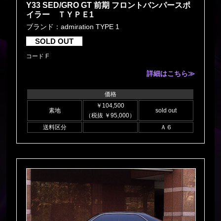
Y33 SED/GRO GT 前期 フロントバンパースポ
イラー ＴＹＰＥ1
ブランド：admiration TYPE 1
SOLD OUT
コード F
詳細はこちら≫
価格
￥104,500
素地
sold out
（税抜 ￥95,000）
送料区分
Ａ６