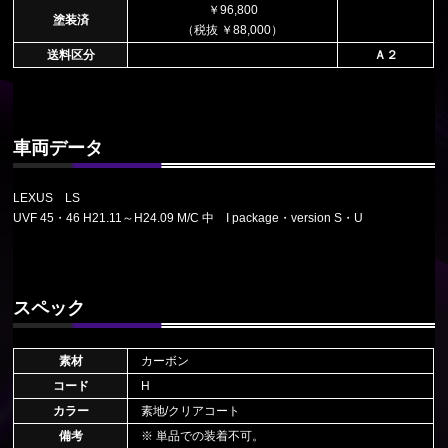
￥96,800
塗装済
（税抜 ￥88,000）
送料区分
Ａ２
車両データ
LEXUS LS
UVF 45・46 H21.11～H24.09 M/C 中 I package・version S・U
スペック
素材
カーボン
コード
H
カラー
素地/クリアコート
備考
※ 単品での装着不可。