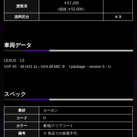
￥57,200
塗装済
（税抜 ￥52,000）
送料区分
Ａ３
車両データ
LEXUS LS
UVF 45・46 H21.11～H24.09 M/C 中 I package・version S・U
スペック
素材
カーボン
コード
H
カラー
素地/クリアコート
備考
※ 単品での装着不可。