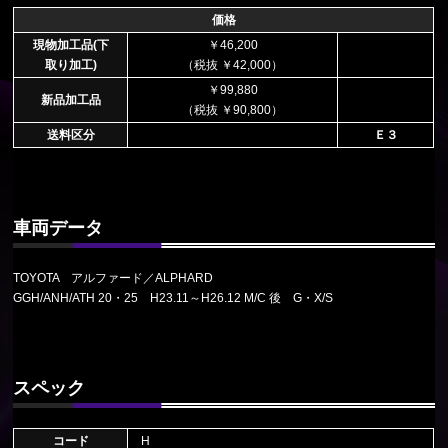
価格
現物加工品(下
￥46,200
取り加工)
（税抜 ￥42,000）
￥99,880
新品加工品
（税抜 ￥90,800）
送料区分
Ｅ３
車両データ
TOYOTA アルファード／ALPHARD
GGH/ANH/ATH 20・25 H23.11～H26.12 M/C 後 G・X/S
スペック
コード
H