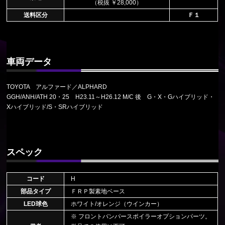
（税抜 ￥28,000）
送料区分
Ｆ１
車両データ
TOYOTA アルファード／ALPHARD
GGH/ANH/ATH 20・25 H23.11～H26.12 M/C 後 G・X・Gハイブリッド・
Xハイブリッド/S・SRハイブリッド
スペック
コード
H
部品タイプ
ＦＲＰ製素地ベース
LED球色
ホワイト/オレンジ（ウインカー）
※ フロントバンパースポイラーオプションパーツ。