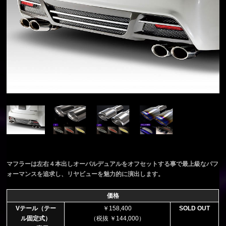
マフラーは左右４本出しオーバルデュアルをオフセットする事で最上級なパフ
ォーマンスを追求し、リヤビューを魅力的に演出します。
価格
Vテール（テー
￥158,400
SOLD OUT
ル固定式）
（税抜 ￥144,000）