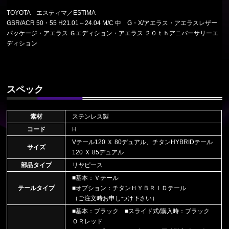
TOYOTA エスティマ／ESTIMA
GSR/ACR 50・55 H21.01～24.04 M/C 中 G・X/アエラス・アエラスレザー
パッケージ・アエラス Ｇエディション・アエラス ２０ｔｈアニバーサリーエ
ディション
スペック
素材
ステンレス製
コード
H
Vテール120 Ｘ 80デュアル、チタンHYBRIDテール
サイズ
120 Ｘ 85デュアル
部品タイプ
リヤピース
■基本：Ｖテール
テールタイプ
■オプション：チタンＨＹＢＲＩＤテール
（ご注文時お申しつけ下さい）
■基本：ブラック ■スライド式/購入時：ブラック
ＯＲレッド