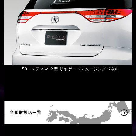
50エスティマ ２型 リヤゲートスムージングパネル