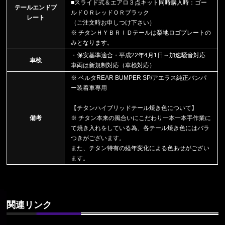
■スライド式＆エアロ３点キット同時購入時：ゴー
テールエンドプ
ルドＯＲレッドＯＲブラック
レート
（ご注文時お申しつけ下さい）
※ チタンＨＹＢＲＩＤテールは梨地ロゴプレートの
みとなります。
・保安基準適合・平成22年4月1日～加速騒音対応
車検
車両は新規制対応（車検対応）
※ ベルタREAR BUMPER SP/アエラス純正バンパ
ー装着車専用
【チタンハイブリッドテール焼き色について】
備考
※ チタン本来の風合いにこだわり一本一本手作業に
て焼き入れをしている為、各テール焼き色にはバラ
つきがございます。
また、チタン特有の経年変化による色あせがござい
ます。
関連リンク