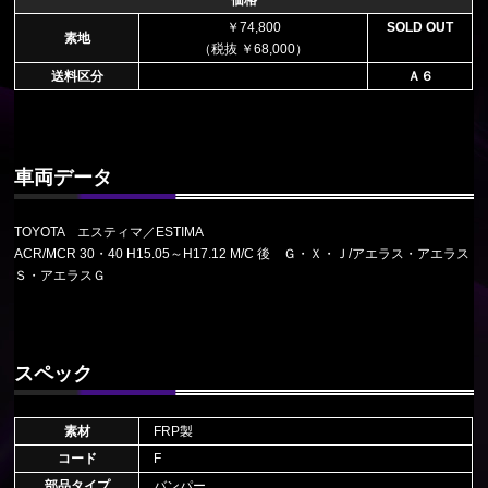
￥74,800
SOLD OUT
素地
（税抜 ￥68,000）
送料区分
Ａ６
車両データ
TOYOTA エスティマ／ESTIMA
ACR/MCR 30・40 H15.05～H17.12 M/C 後 Ｇ・Ｘ・Ｊ/アエラス・アエラス
Ｓ・アエラスＧ
スペック
素材
FRP製
コード
F
部品タイプ
バンパー