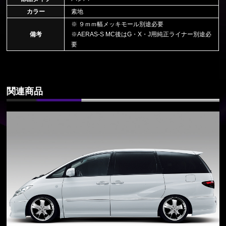
カラー
素地
※ ９ｍｍ幅メッキモール別途必要
備考
※AERAS-S MC後はG・X・J用純正ライナー別途必
要
関連商品