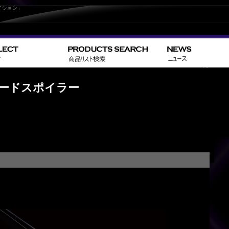
イション」
>
>
HOME
TOYOTA
アルファード／ALPHA
フードスポイラー