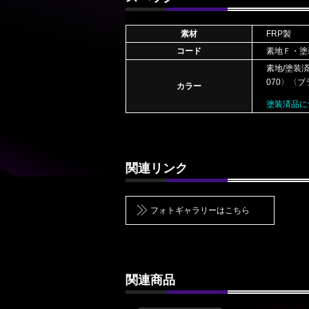
素材
FRP製
コード
素地Ｆ・塗
素地/塗装
070〉〈
カラー
塗装済品に
関連リンク
フォトギャラリーはこちら
関連商品