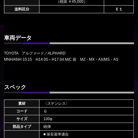
（税抜 ￥45,000）
送料区分
Ｅ１
車両データ
TOYOTA アルファード／ALPHARD
MNH/ANH 10.15 H14.05～H17.04 M/C 前 MZ・MX・AX/MS・AS
スペック
素材
〈ステンレス〉
コード
Ｇ
サイズ
100φ
部品タイプ
砲弾
■ 保安基準適合